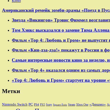
Кино
Американский ремейк зомби-драмы «Поезд в Пуса
Звезда «Викингов» Трэвис Фиммел возглавит
Том Хэнкс высказался о замене Тима Аллена 
Фильм «Тор 4: Любовь и Гром» не выпустят 
Фильм «Кин-дза-дза!» покажут в России в ф
Самые интересные новости кино за неделю, н
Фильм «Тор 4» оказался одним из самых дор
«Тор 4: Любовь и Гром» стартует на уровне 
Метки
Nintendo Switch
PC
«Динамо»
PS4
А
PS5
Sony
Steam
Xbox One
Square Enix