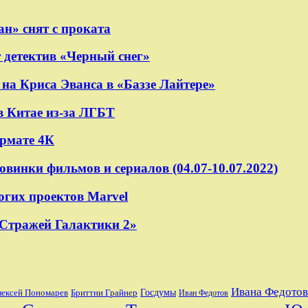
н» снят с проката
 детектив «Черный снег»
на Криса Эванса в «Баззе Лайтере»
в Китае из-за ЛГБТ
ормате 4К
овинки фильмов и сериалов (04.07-10.07.2022)
огих проектов Marvel
«Стражей Галактики 2»
Ивана Федотов
лексей Пономарев
Бриттни Грайнер
Госдумы
Иван Федотов