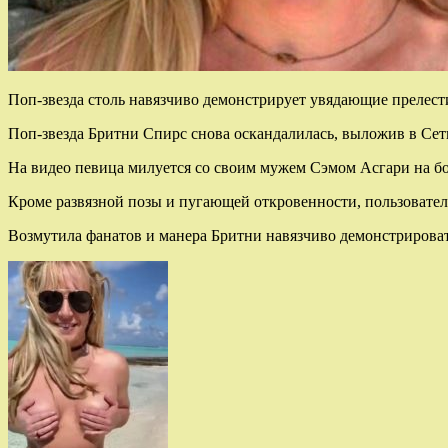
Поп-звезда столь навязчиво демонстрирует увядающие прелести
Поп-звезда Бритни Спирс снова оскандалилась, выложив в Сеть
На видео певица милуется со своим мужем Сэмом Асгари на б
Кроме развязной позы и пугающей откровенности, пользоват
Возмутила фанатов и манера Бритни навязчиво демонстрироват