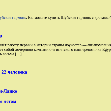
йская гармонь
, Вы можете купить Шуйская гармонь с доставко
р
чнёт работу первый в истории страны лоукостер — авиакомпания
ляет собой дочернюю компанию египетского нацперевозчика Egypt
ь весьма […]
 22 человека
и-Ланке
м летом