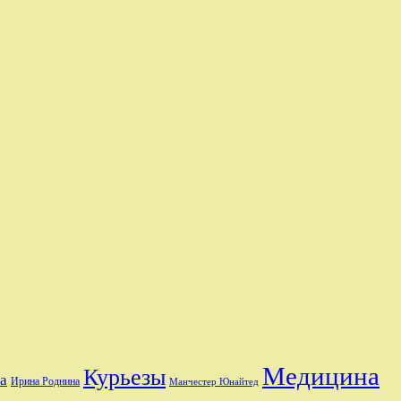
Медицина
Курьезы
а
Ирина Роднина
Манчестер Юнайтед