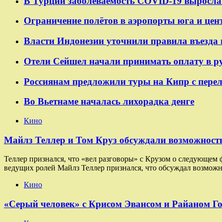
В Турции заболеваемость COVID-19 выросла 
Ограничение полётов в аэропорты юга и цен
Власти Индонезии уточнили правила въезда 
Отели Сейшел начали принимать оплату в р
Россиянам предложили туры на Кипр с пере
Во Вьетнаме началась лихорадка денге
Кино
Майлз Теллер и Том Круз обсуждали возможность
Теллер признался, что «вел разговоры» с Крузом о следующем
ведущих ролей Майлз Теллер признался, что обсуждал возможн
Кино
«Серый человек» с Крисом Эвансом и Райаном Г