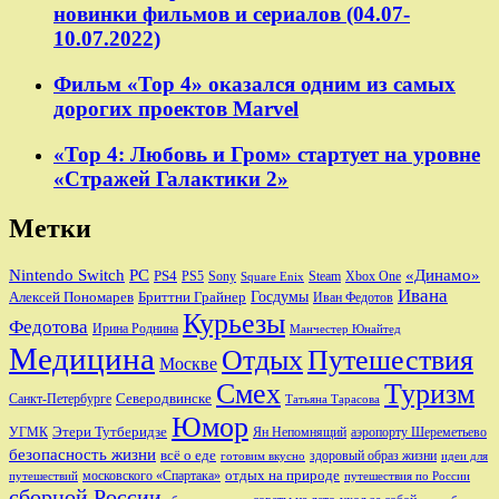
новинки фильмов и сериалов (04.07-
10.07.2022)
Фильм «Тор 4» оказался одним из самых
дорогих проектов Marvel
«Тор 4: Любовь и Гром» стартует на уровне
«Стражей Галактики 2»
Метки
Nintendo Switch
PC
«Динамо»
PS4
PS5
Sony
Steam
Xbox One
Square Enix
Ивана
Алексей Пономарев
Бриттни Грайнер
Госдумы
Иван Федотов
Курьезы
Федотова
Ирина Роднина
Манчестер Юнайтед
Медицина
Отдых
Путешествия
Москве
Смех
Туризм
Санкт-Петербурге
Северодвинске
Татьяна Тарасова
Юмор
Этери Тутберидзе
УГМК
аэропорту Шереметьево
Ян Непомнящий
безопасность жизни
всё о еде
здоровый образ жизни
готовим вкусно
идеи для
отдых на природе
московского «Спартака»
путешествий
путешествия по России
сборной России