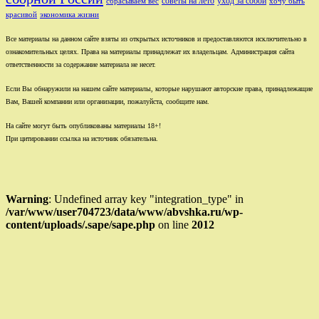
советы на лето
уход за собой
сбрасываем вес
хочу быть
красивой
экономика жизни
Все материалы на данном сайте взяты из открытых источников и предоставляются исключительно в
ознакомительных целях. Права на материалы принадлежат их владельцам. Администрация сайта
ответственности за содержание материала не несет.
Если Вы обнаружили на нашем сайте материалы, которые нарушают авторские права, принадлежащие
Вам, Вашей компании или организации, пожалуйста, сообщите нам.
На сайте могут быть опубликованы материалы 18+!
При цитировании ссылка на источник обязательна.
Warning
: Undefined array key "integration_type" in
/var/www/user704723/data/www/abvshka.ru/wp-
content/uploads/.sape/sape.php
on line
2012