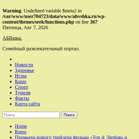
Warning
: Undefined variable $meta2 in
/var/www/user704723/data/www/abvshka.ru/wp-
content/themes/seek/functions.php
on line
367
Skip
Пятница, Авг 7, 2026
to
АБВшка.
content
Семейный развлекательный портал.
Новости
Здоровье
Игры
Кино
Спорт
Туризм
Факты
Карта сайта
Найти:
Home
Кино
Премьера нового трейлера фильма «Тор 4: Любовь и