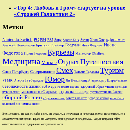
«Тор 4: Любовь и Гром» стартует на уровне
«Стражей Галактики 2»
Метки
Nintendo Switch
PC
«Динамо»
PS4
PS5
Sony
Steam
Xbox One
Square Enix
Ивана
Алексей Пономарев
Бриттни Грайнер
Госдумы
Иван Федотов
Курьезы
Федотова
Ирина Роднина
Манчестер Юнайтед
Медицина
Отдых
Путешествия
Москве
Смех
Туризм
Санкт-Петербурге
Северодвинске
Татьяна Тарасова
Юмор
Этери Тутберидзе
УГМК
аэропорту Шереметьево
Ян Непомнящий
безопасность жизни
всё о еде
здоровый образ жизни
готовим вкусно
идеи для
отдых на природе
московского «Спартака»
путешествий
путешествия по России
сборной России
советы на лето
уход за собой
сбрасываем вес
хочу быть
красивой
экономика жизни
Все материалы на данном сайте взяты из открытых источников и предоставляются исключительно в
ознакомительных целях. Права на материалы принадлежат их владельцам. Администрация сайта
ответственности за содержание материала не несет.