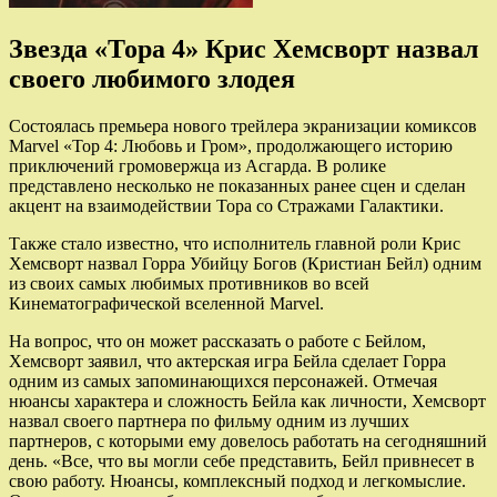
Звезда «Тора 4» Крис Хемсворт назвал
своего любимого злодея
Состоялась премьера нового трейлера экранизации комиксов
Marvel «Тор 4: Любовь и Гром», продолжающего историю
приключений громовержца из Асгарда. В ролике
представлено несколько не показанных ранее сцен и сделан
акцент на взаимодействии Тора со Стражами Галактики.
Также стало известно, что исполнитель главной роли Крис
Хемсворт назвал Горра Убийцу Богов (Кристиан Бейл) одним
из своих самых любимых противников во всей
Кинематографической вселенной Marvel.
На вопрос, что он может рассказать о работе с Бейлом,
Хемсворт заявил, что актерская игра Бейла сделает Горра
одним из самых запоминающихся персонажей. Отмечая
нюансы характера и сложность Бейла как личности, Хемсворт
назвал своего партнера по фильму одним из лучших
партнеров, с которыми ему довелось работать на сегодняшний
день. «Все, что вы могли себе представить, Бейл привнесет в
свою работу. Нюансы, комплексный подход и легкомыслие.