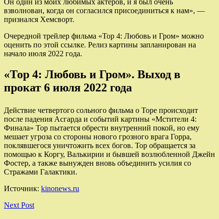
Он один из моих любимых актеров, и я был очень
взволнован, когда он согласился присоединиться к нам», —
признался Хемсворт.
Очередной трейлер фильма «Тор 4: Любовь и Гром» можно
оценить по этой ссылке. Релиз картины запланирован на
начало июля 2022 года.
«Тор 4: Любовь и Гром». Выход в
прокат 6 июля 2022 года
Действие четвертого сольного фильма о Торе происходит
после падения Асгарда и событий картины «Мстители 4:
Финала» Тор пытается обрести внутренний покой, но ему
мешает угроза со стороны нового грозного врага Горра,
поклявшегося уничтожить всех богов. Тор обращается за
помощью к Коргу, Валькирии и бывшей возлюбленной Джейн
Фостер, а также вынужден вновь объединить усилия со
Стражами Галактики.
Источник:
kinonews.ru
Next Post