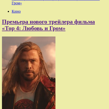
Гром»
Кино
Премьера нового трейлера фильма
«Тор 4: Любовь и Гром»