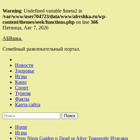
Warning
: Undefined variable $meta2 in
/var/www/user704723/data/www/abvshka.ru/wp-
content/themes/seek/functions.php
on line
366
Skip
Пятница, Авг 7, 2026
to
АБВшка.
content
Семейный развлекательный портал.
Новости
Здоровье
Игры
Кино
Спорт
Туризм
Факты
Карта сайта
Найти:
Home
Игры
Отец Ninja Gaiden и Dead or Alive Томонобу Итагаки