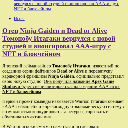
вернулся с новой студией и анонсировал ААА-игру с
NFT и блокчейном
Игры
Отец Ninja Gaiden и Dead or Alive
Томонобу Итагаки вернулся с новой
студией и анонсировал ААА-игру с
NFT и блокчейном
Японский геймдизайнер
Томонобу Итагаки
, известный по
созданию серии файтингов
Dead or Alive
и перезапуску
хардкорной франшизы
Ninja Gaiden
, официально представил
свою новую студию.
Она получила название
Apex Game
Studios
и будет специализироваться на создании ААА-игр с
NFT
и
блокчейном
.
Первый проект команды называется Warrior. Итагаки обещает
«AAA-геймплей» и «превосходную экономическую систему с
возможностью конкурировать за ресурсы, торговать и
обмениваться активами».
В Warrior игроки смогут сражаться и исследовать