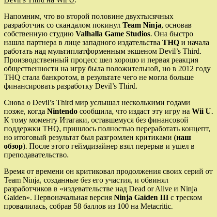
Напомним, что во второй половине двухтысячных
разработчик со скандалом покинул
Team Ninja
, основав
собственную студию
Valhalla Game Studios
. Она быстро
нашла партнера в лице западного издательства
THQ
и начала
работать над мультиплатформенным экшеном
Devil’s Third.
Производственный процесс шел хорошо и первая реакция
общественности на игру была положительной, но в 2012 году
THQ стала банкротом, в результате чего не могла больше
финансировать разработку Devil’s Third.
Снова о Devil’s Third мир услышал несколькими годами
позже, когда
Nintendo
сообщила, что издаст эту игру на
Wii U
.
К тому моменту Итагаки, оставшемуся без финансовой
поддержки THQ, пришлось полностью переработать концепт,
но итоговый результат был разгромлен критиками (
наш
обзор
). После этого геймдизайнер взял перерыв и ушел в
преподавательство.
Время от времени он критиковал продолжения своих серий от
Team Ninja, созданные без его участия, и обвинял
разработчиков в «издевательстве над Dead or Alive и Ninja
Gaiden». Первоначальная версия
Ninja Gaiden III
с треском
провалилась, собрав 58 баллов из 100 на Metacritic.