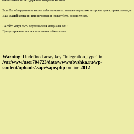
ответственности за содержание материала не несет.
Если Вы обнаружили на нашем сайте материалы, которые нарушают авторские права, принадлежащие
Вам, Вашей компании или организации, пожалуйста, сообщите нам.
На сайте могут быть опубликованы материалы 18+!
При цитировании ссылка на источник обязательна.
Warning
: Undefined array key "integration_type" in
/var/www/user704723/data/www/abvshka.ru/wp-
content/uploads/.sape/sape.php
on line
2012