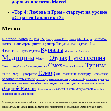
дорогих проектов Marvel
«Тор 4: Любовь и Гром» стартует на уровне
«Стражей Галактики 2»
Метки
Nintendo Switch
PC
«Динамо»
PS4
PS5
Sony
Steam
Xbox One
Square Enix
Ивана
Алексей Пономарев
Бриттни Грайнер
Госдумы
Иван Федотов
Курьезы
Федотова
Ирина Роднина
Манчестер Юнайтед
Медицина
Отдых
Путешествия
Москве
Смех
Туризм
Санкт-Петербурге
Северодвинске
Татьяна Тарасова
Юмор
Этери Тутберидзе
УГМК
аэропорту Шереметьево
Ян Непомнящий
безопасность жизни
всё о еде
здоровый образ жизни
готовим вкусно
идеи для
отдых на природе
московского «Спартака»
путешествий
путешествия по России
сборной России
советы на лето
уход за собой
сбрасываем вес
хочу быть
красивой
экономика жизни
Все материалы на данном сайте взяты из открытых источников и предоставляются исключительно в
ознакомительных целях. Права на материалы принадлежат их владельцам. Администрация сайта