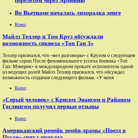
перелётом через Армению
Во Вьетнаме началась лихорадка денге
Кино
Майлз Теллер и Том Круз обсуждали
возможность сиквела «Топ Ган 3»
Теллер признался, что «вел разговоры» с Крузом о следующем
фильме серии После феноменального успеха боевика «Топ
Ган: Мэверик» в международном прокате исполнитель одной
из ведущих ролей Майлз Теллер признался, что обсуждал
возможность создания следующего фильма. «У меня
Кино
«Серый человек» с Крисом Эвансом и Райаном
Гослингом получил первые отзывы
Кино
Американский ремейк зомби-драмы «Поезд в
Пусан» снят с проката