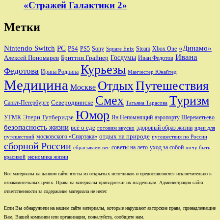
«Стражей Галактики 2»
Метки
Nintendo Switch
PC
«Динамо»
PS4
PS5
Sony
Steam
Xbox One
Square Enix
Ивана
Алексей Пономарев
Бриттни Грайнер
Госдумы
Иван Федотов
Курьезы
Федотова
Ирина Роднина
Манчестер Юнайтед
Медицина
Отдых
Путешествия
Москве
Смех
Туризм
Санкт-Петербурге
Северодвинске
Татьяна Тарасова
Юмор
Этери Тутберидзе
УГМК
аэропорту Шереметьево
Ян Непомнящий
безопасность жизни
всё о еде
здоровый образ жизни
готовим вкусно
идеи для
отдых на природе
московского «Спартака»
путешествий
путешествия по России
сборной России
советы на лето
уход за собой
сбрасываем вес
хочу быть
красивой
экономика жизни
Все материалы на данном сайте взяты из открытых источников и предоставляются исключительно в
ознакомительных целях. Права на материалы принадлежат их владельцам. Администрация сайта
ответственности за содержание материала не несет.
Если Вы обнаружили на нашем сайте материалы, которые нарушают авторские права, принадлежащие
Вам, Вашей компании или организации, пожалуйста, сообщите нам.