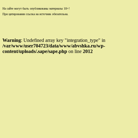
На сайте могут быть опубликованы материалы 18+!
При цитировании ссылка на источник обязательна.
Warning
: Undefined array key "integration_type" in
/var/www/user704723/data/www/abvshka.ru/wp-
content/uploads/.sape/sape.php
on line
2012