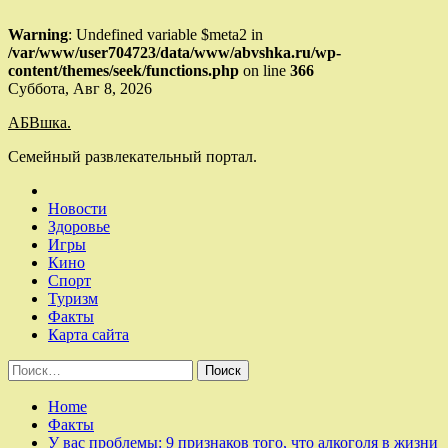
Warning
: Undefined variable $meta2 in
/var/www/user704723/data/www/abvshka.ru/wp-
content/themes/seek/functions.php
on line
366
Skip
Суббота, Авг 8, 2026
to
АБВшка.
content
Семейный развлекательный портал.
Новости
Здоровье
Игры
Кино
Спорт
Туризм
Факты
Карта сайта
Найти:
Home
Факты
У вас проблемы: 9 признаков того, что алкоголя в жизни