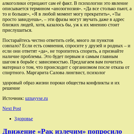
алкоголики отрицают сам её факт. В психологии это явление
описывается термином «анозогнозия». «Да все столько пьют, а
то и больше», «Я в любой момент могу прекратить», «Ты
просто завидуешь», – эти фразы могут звучать даже в адрес
близких людей, хотя, казалось бы, уж к их мнению стоит
прислушаться.
Постарайтесь честно ответить себе, много ли пунктов
совпало? Если есть сомнения, спросите у друзей и родных – и
если они ответят «да», не торопитесь спорить, а признайте
наличие проблемы. Это будет первым и самым главным
шагом в борьбе с зависимостью. Предлагаем вам почитать
материал о том, что происходит с организмом после отказа от
спиртного. Маргарита Салова лингвист, психолог
здоровый образ жизни пороки общества конфликты и их
решение
Источник:
uznayvse.ru
Next Post
Здоровье
Движение «Рак излечим» попросило