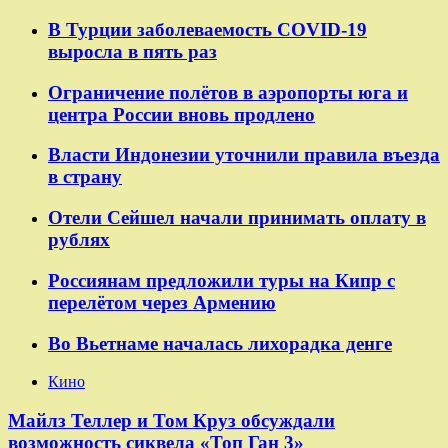
В Турции заболеваемость COVID-19
выросла в пять раз
Ограничение полётов в аэропорты юга и
центра России вновь продлено
Власти Индонезии уточнили правила въезда
в страну
Отели Сейшел начали принимать оплату в
рублях
Россиянам предложили туры на Кипр с
перелётом через Армению
Во Вьетнаме началась лихорадка денге
Кино
Майлз Теллер и Том Круз обсуждали
возможность сиквела «Топ Ган 3»