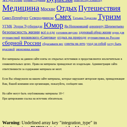
Манчестер Юнайтед
Медицина
Отдых
Путешествия
Москве
Смех
Туризм
Санкт-Петербурге
Северодвинске
Татьяна Тарасова
Юмор
Этери Тутберидзе
УГМК
аэропорту Шереметьево
Ян Непомнящий
безопасность жизни
всё о еде
здоровый образ жизни
готовим вкусно
идеи для
отдых на природе
московского «Спартака»
путешествий
путешествия по России
сборной России
советы на лето
уход за собой
сбрасываем вес
хочу быть
красивой
экономика жизни
Все материалы на данном сайте взяты из открытых источников и предоставляются исключительно в
ознакомительных целях. Права на материалы принадлежат их владельцам. Администрация сайта
ответственности за содержание материала не несет.
Если Вы обнаружили на нашем сайте материалы, которые нарушают авторские права, принадлежащие
Вам, Вашей компании или организации, пожалуйста, сообщите нам.
На сайте могут быть опубликованы материалы 18+!
При цитировании ссылка на источник обязательна.
Warning
: Undefined array key "integration_type" in