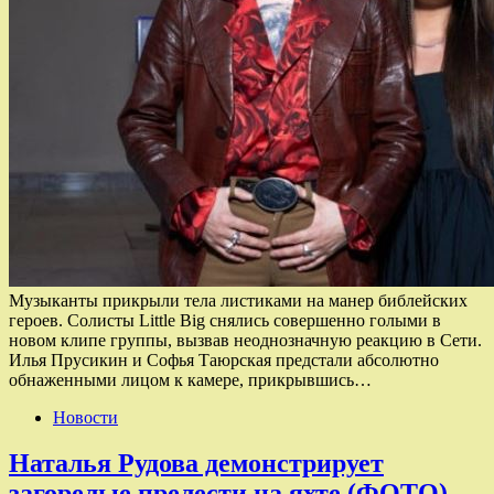
Музыканты прикрыли тела листиками на манер библейских
героев. Солисты Little Big снялись совершенно голыми в
новом клипе группы, вызвав неоднозначную реакцию в Сети.
Илья Прусикин и Софья Таюрская предстали абсолютно
обнаженными лицом к камере, прикрывшись…
Новости
Наталья Рудова демонстрирует
загорелые прелести на яхте (ФОТО)