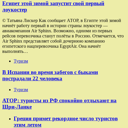
Египет этой зимой запустит свой первый
лоукостер
© Татьяна Лискер Как сообщает АТОР, в Египте этой зимой
начнёт работу первый в истории страны лоукостер —
авиакомпания Air Sphinx. Возможно, одними из первых
рейсов перевозчика станут полёты в Россию. Отмечается, что
Air Sphinx представляет собой дочернюю компанию
египетского нацперевозчика EgyptAir. Она начнёт
выполнять…
Туризм
В Испании во время забегов с быками
пострадали 22 человека
Туризм
АТОР: туристы из РФ спокойно отдыхают на
Шри-Ланке
Греция примет рекордное число туристов
этим летом