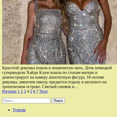
Красотой девушка пошла в знаменитую мать. Дочь немецкой
супермодели Хайди Клум пошла по стопам матери и
демонстрирует на камеру аппетитную фигуру. 18-летняя
девушка, закончив школу, предается отдыху в шезлонге на
тропическом острове. Смелый снимок в…
Пагинация
Previous
1
2
3
4
5
6
7
Next
записей
Найти:
Туризм