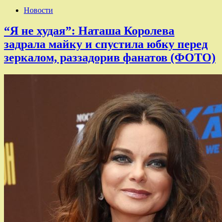
Новости
“Я не худая”: Наташа Королева
задрала майку и спустила юбку перед
зеркалом, раззадорив фанатов (ФОТО)