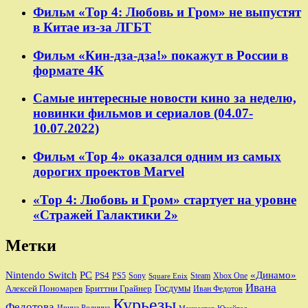
Фильм «Тор 4: Любовь и Гром» не выпустят
в Китае из-за ЛГБТ
Фильм «Кин-дза-дза!» покажут в России в
формате 4К
Самые интересные новости кино за неделю,
новинки фильмов и сериалов (04.07-
10.07.2022)
Фильм «Тор 4» оказался одним из самых
дорогих проектов Marvel
«Тор 4: Любовь и Гром» стартует на уровне
«Стражей Галактики 2»
Метки
Nintendo Switch
PC
«Динамо»
PS4
PS5
Sony
Steam
Xbox One
Square Enix
Ивана
Алексей Пономарев
Бриттни Грайнер
Госдумы
Иван Федотов
Курьезы
Федотова
Ирина Роднина