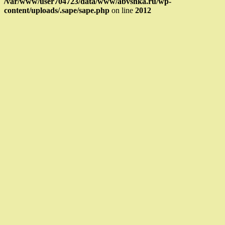
/var/www/user704723/data/www/abvshka.ru/wp-
content/uploads/.sape/sape.php
on line
2012