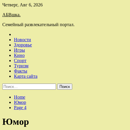
Skip
Четверг, Авг 6, 2026
to
АБВшка.
content
Семейный развлекательный портал.
Новости
Здоровье
Игры
Кино
Спорт
Туризм
Факты
Карта сайта
Найти:
Home
Юмор
Page 4
Юмор