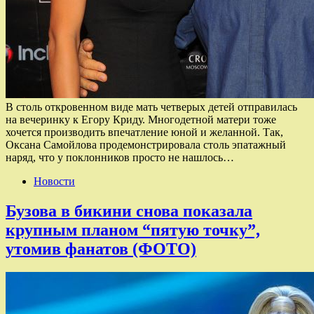
В столь откровенном виде мать четверых детей отправилась
на вечеринку к Егору Криду. Многодетной матери тоже
хочется производить впечатление юной и желанной. Так,
Оксана Самойлова продемонстрировала столь эпатажный
наряд, что у поклонников просто не нашлось…
Новости
Бузова в бикини снова показала
крупным планом “пятую точку”,
утомив фанатов (ФОТО)