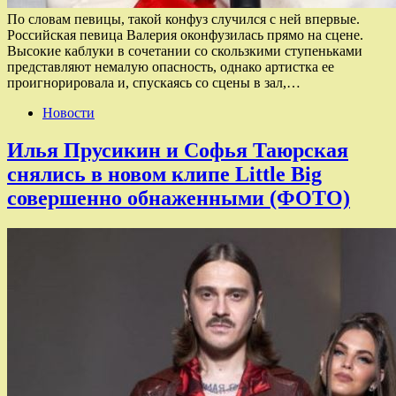
По словам певицы, такой конфуз случился с ней впервые.
Российская певица Валерия оконфузилась прямо на сцене.
Высокие каблуки в сочетании со скользкими ступеньками
представляют немалую опасность, однако артистка ее
проигнорировала и, спускаясь со сцены в зал,…
Новости
Илья Прусикин и Софья Таюрская
снялись в новом клипе Little Big
совершенно обнаженными (ФОТО)