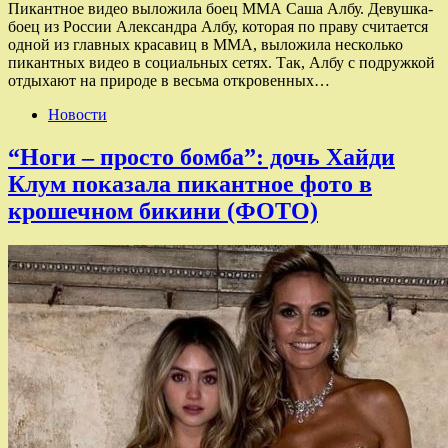
Пикантное видео выложила боец ММА Саша Албу. Девушка-
боец из России Александра Албу, которая по праву считается
одной из главных красавиц в MMA, выложила несколько
пикантных видео в социальных сетях. Так, Албу с подружкой
отдыхают на природе в весьма откровенных…
Новости
“Ноги – просто бомба”: дочь Хайди
Клум показала пикантное фото в
крошечном бикини (ФОТО)