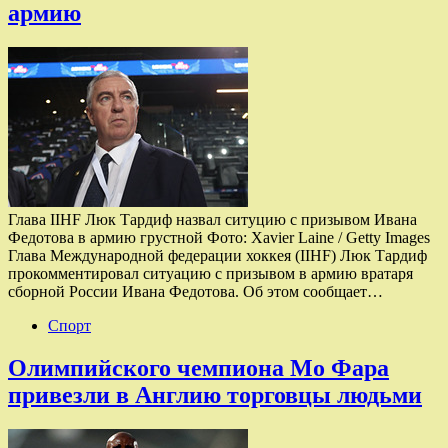
армию
Глава IIHF Люк Тардиф назвал ситуцию с призывом Ивана
Федотова в армию грустной Фото: Xavier Laine / Getty Images
Глава Международной федерации хоккея (IIHF) Люк Тардиф
прокомментировал ситуацию с призывом в армию вратаря
сборной России Ивана Федотова. Об этом сообщает…
Спорт
Олимпийского чемпиона Мо Фара
привезли в Англию торговцы людьми