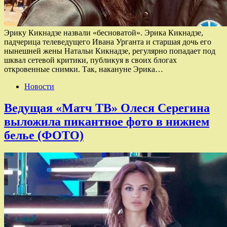
Эрику Кикнадзе назвали «бесноватой». Эрика Кикнадзе,
падчерица телеведущего Ивана Урганта и старшая дочь его
нынешней жены Натальи Кикнадзе, регулярно попадает под
шквал сетевой критики, публикуя в своих блогах
откровенные снимки. Так, накануне Эрика…
Новости
Ведущая «Матч ТВ» Олеся Серегина
выложила пикантное фото в нижнем
белье (ФОТО)