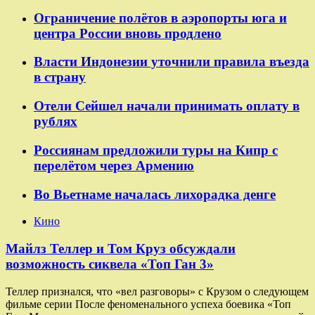
Ограничение полётов в аэропорты юга и
центра России вновь продлено
Власти Индонезии уточнили правила въезда
в страну
Отели Сейшел начали принимать оплату в
рублях
Россиянам предложили туры на Кипр с
перелётом через Армению
Во Вьетнаме началась лихорадка денге
Кино
Майлз Теллер и Том Круз обсуждали
возможность сиквела «Топ Ган 3»
Теллер признался, что «вел разговоры» с Крузом о следующем
фильме серии После феноменального успеха боевика «Топ