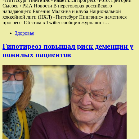
«Питтсбург Пингвинс» наметился прогресс Фото: Григорий
Сысоев / РИА Новости В переговорах российского
нападающего Евгения Малкина и клуба Национальной
хоккейной лиги (НХЛ) «Питтсбург Пингвинс» наметился
прогресс. Об этом в Twitter сообщил журналист…
Здоровье
Гипотиреоз повышал риск деменции у
пожилых пациентов