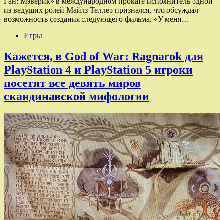
Ган: Мэверик» в международном прокате исполнитель одной
из ведущих ролей Майлз Теллер признался, что обсуждал
возможность создания следующего фильма. «У меня…
Игры
Кажется, в God of War: Ragnarok для
PlayStation 4 и PlayStation 5 игроки
посетят все девять миров
скандинавской мифологии