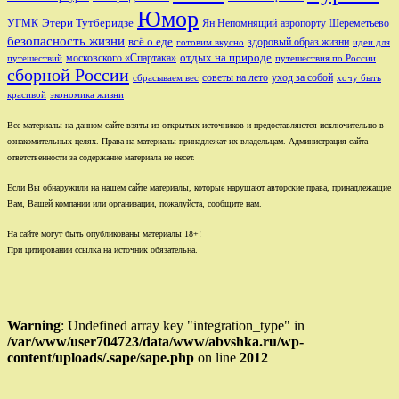
Юмор
Этери Тутберидзе
УГМК
аэропорту Шереметьево
Ян Непомнящий
безопасность жизни
всё о еде
здоровый образ жизни
готовим вкусно
идеи для
отдых на природе
московского «Спартака»
путешествий
путешествия по России
сборной России
советы на лето
уход за собой
сбрасываем вес
хочу быть
красивой
экономика жизни
Все материалы на данном сайте взяты из открытых источников и предоставляются исключительно в
ознакомительных целях. Права на материалы принадлежат их владельцам. Администрация сайта
ответственности за содержание материала не несет.
Если Вы обнаружили на нашем сайте материалы, которые нарушают авторские права, принадлежащие
Вам, Вашей компании или организации, пожалуйста, сообщите нам.
На сайте могут быть опубликованы материалы 18+!
При цитировании ссылка на источник обязательна.
Warning
: Undefined array key "integration_type" in
/var/www/user704723/data/www/abvshka.ru/wp-
content/uploads/.sape/sape.php
on line
2012