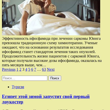
Эффективность ифосфамида при лечении саркомы Юинга
превзошла традиционную схему химиотерапии. Ученые
ожидают, что на основании результатов исследования
ифосфамид станет стандартом лечения таких опухолей.
Продолжительность жизни пациентов с саркомой Юинга,
которые получали высокие дозы ифосфамида, оказалась на
пять месяцев выше, чем…
Пагинация
Previous
1
2
3
4
5
6
7
…
63
Next
записей
Найти:
Туризм
Египет этой зимой запустит свой первый
лоукостер