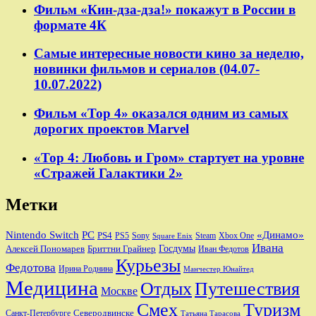
Фильм «Кин-дза-дза!» покажут в России в
формате 4К
Самые интересные новости кино за неделю,
новинки фильмов и сериалов (04.07-
10.07.2022)
Фильм «Тор 4» оказался одним из самых
дорогих проектов Marvel
«Тор 4: Любовь и Гром» стартует на уровне
«Стражей Галактики 2»
Метки
Nintendo Switch
PC
«Динамо»
PS4
PS5
Sony
Steam
Xbox One
Square Enix
Ивана
Алексей Пономарев
Бриттни Грайнер
Госдумы
Иван Федотов
Курьезы
Федотова
Ирина Роднина
Манчестер Юнайтед
Медицина
Отдых
Путешествия
Москве
Смех
Туризм
Санкт-Петербурге
Северодвинске
Татьяна Тарасова