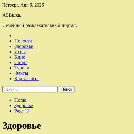
Skip
Четверг, Авг 6, 2026
to
АБВшка.
content
Семейный развлекательный портал.
Новости
Здоровье
Игры
Кино
Спорт
Туризм
Факты
Карта сайта
Найти:
Home
Здоровье
Page 11
Здоровье