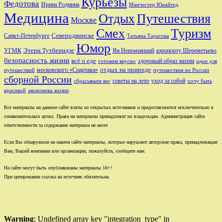
Курьезы
Федотова
Ирина Роднина
Манчестер Юнайтед
Медицина
Отдых
Путешествия
Москве
Смех
Туризм
Санкт-Петербурге
Северодвинске
Татьяна Тарасова
Юмор
Этери Тутберидзе
УГМК
аэропорту Шереметьево
Ян Непомнящий
безопасность жизни
всё о еде
здоровый образ жизни
готовим вкусно
идеи для
отдых на природе
московского «Спартака»
путешествий
путешествия по России
сборной России
советы на лето
уход за собой
сбрасываем вес
хочу быть
красивой
экономика жизни
Все материалы на данном сайте взяты из открытых источников и предоставляются исключительно в
ознакомительных целях. Права на материалы принадлежат их владельцам. Администрация сайта
ответственности за содержание материала не несет.
Если Вы обнаружили на нашем сайте материалы, которые нарушают авторские права, принадлежащие
Вам, Вашей компании или организации, пожалуйста, сообщите нам.
На сайте могут быть опубликованы материалы 18+!
При цитировании ссылка на источник обязательна.
Warning
: Undefined array key "integration_type" in