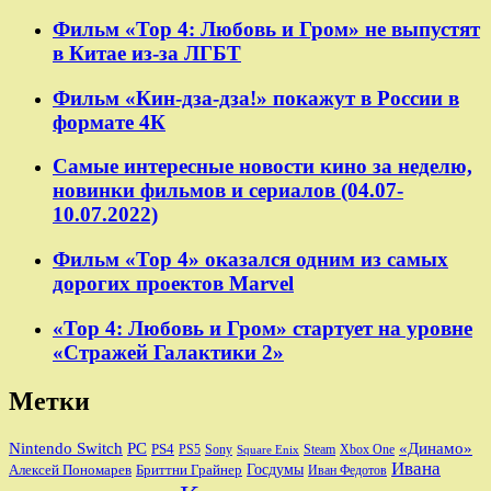
Фильм «Тор 4: Любовь и Гром» не выпустят
в Китае из-за ЛГБТ
Фильм «Кин-дза-дза!» покажут в России в
формате 4К
Самые интересные новости кино за неделю,
новинки фильмов и сериалов (04.07-
10.07.2022)
Фильм «Тор 4» оказался одним из самых
дорогих проектов Marvel
«Тор 4: Любовь и Гром» стартует на уровне
«Стражей Галактики 2»
Метки
Nintendo Switch
PC
«Динамо»
PS4
PS5
Sony
Steam
Xbox One
Square Enix
Ивана
Алексей Пономарев
Бриттни Грайнер
Госдумы
Иван Федотов