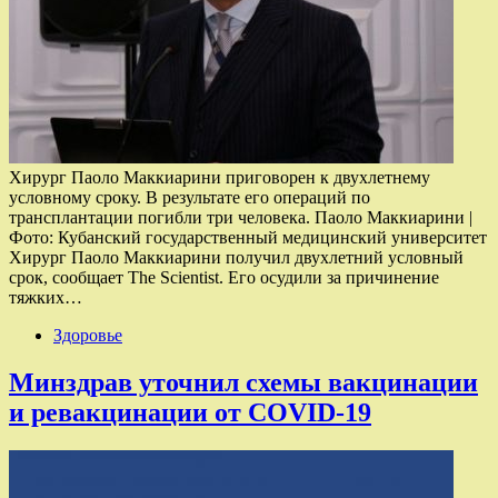
Хирург Паоло Маккиарини приговорен к двухлетнему
условному сроку. В результате его операций по
трансплантации погибли три человека. Паоло Маккиарини |
Фото: Кубанский государственный медицинский университет
Хирург Паоло Маккиарини получил двухлетний условный
срок, сообщает The Scientist. Его осудили за причинение
тяжких…
Здоровье
Минздрав уточнил схемы вакцинации
и ревакцинации от COVID-19