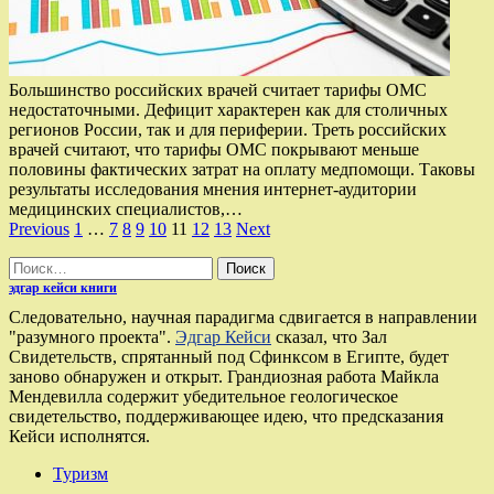
Большинство российских врачей считает тарифы ОМС
недостаточными. Дефицит характерен как для столичных
регионов России, так и для периферии. Треть российских
врачей считают, что тарифы ОМС покрывают меньше
половины фактических затрат на оплату медпомощи. Таковы
результаты исследования мнения интернет-аудитории
медицинских специалистов,…
Пагинация
Previous
1
…
7
8
9
10
11
12
13
Next
записей
Найти:
эдгар кейси книги
Следовательно, научная парадигма сдвигается в направлении
"разумного проекта".
Эдгар Кейси
сказал, что Зал
Свидетельств, спрятанный под Сфинксом в Египте, будет
заново обнаружен и открыт. Грандиозная работа Майкла
Мендевилла содержит убедительное геологическое
свидетельство, поддерживающее идею, что предсказания
Кейси исполнятся.
Туризм