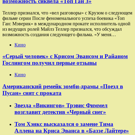
возможность сиквела «Топ Ган 3»
Теллер признался, что «вел разговоры» с Крузом о следующем
фильме серии После феноменального успеха боевика «Топ
Ган: Мэверик» в международном прокате исполнитель одной
из ведущих ролей Майлз Теллер признался, что обсуждал
возможность создания следующего фильма. «У меня…
Кино
«Серый человек» с Крисом Эвансом и Райаном
Гослингом получил первые отзывы
Кино
Американский ремейк зомби-драмы «Поезд в
Пусан» снят с проката
Звезда «Викингов» Трэвис Фиммел
возглавит детектив «Черный снег»
Том Хэнкс высказался о замене Тима
Аллена на Криса Эванса в «Баззе Лайтере»