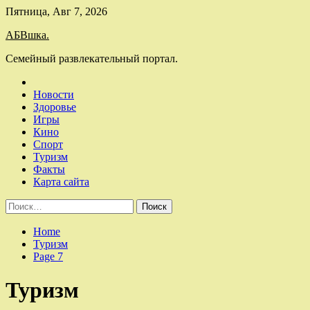
Skip
Пятница, Авг 7, 2026
to
АБВшка.
content
Семейный развлекательный портал.
Новости
Здоровье
Игры
Кино
Спорт
Туризм
Факты
Карта сайта
Найти:
Home
Туризм
Page 7
Туризм