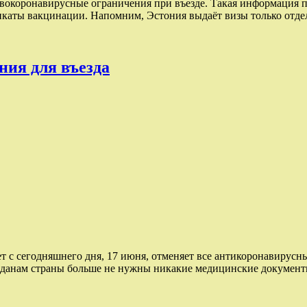
окоронавирусные ограничения при въезде. Такая информация поя
икаты вакцинации. Напомним, Эстония выдаёт визы только отде
ния для въезда
ет с сегодняшнего дня, 17 июня, отменяет все антикоронавирусн
ражданам страны больше не нужны никакие медицинские докумен