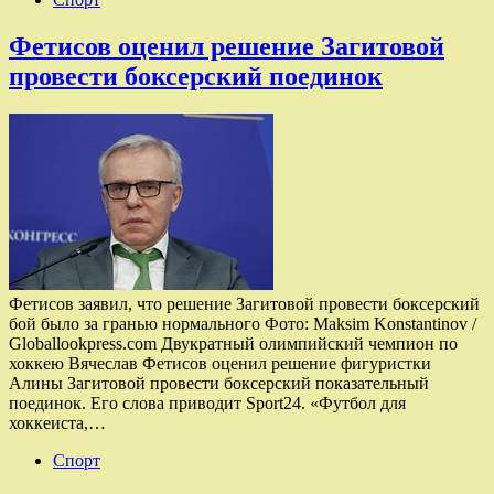
Фетисов оценил решение Загитовой
провести боксерский поединок
Фетисов заявил, что решение Загитовой провести боксерский
бой было за гранью нормального Фото: Maksim Konstantinov /
Globallookpress.com Двукратный олимпийский чемпион по
хоккею Вячеслав Фетисов оценил решение фигуристки
Алины Загитовой провести боксерский показательный
поединок. Его слова приводит Sport24. «Футбол для
хоккеиста,…
Спорт