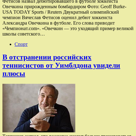
Фетисов назвал дебютировавшего в футболе хоккеиста
Овечкина прирожденным бомбардиром Фото: Geoff Burke-
USA TODAY Sports / Reuters Двукратный олимпийский
чемпион Вячеслав Фетисов оценил дебют хоккеиста
Александра Овечкина в футболе. Его слова приводит
«Чемпионат.com». «Овечкин — это уходящий пример великой
школы советского…
Спорт
В отстранении российских
теннисистов от Уимблдона увидели
плюсы