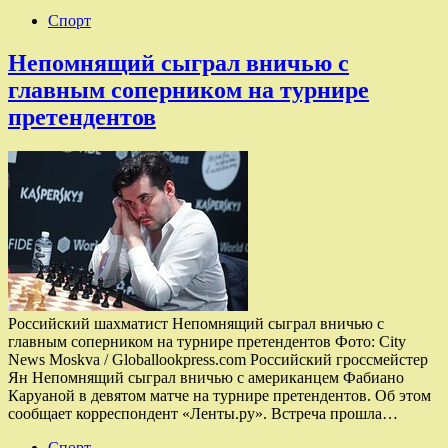
Спорт
Непомнящий сыграл вничью с
главным соперником на турнире
претендентов
Российский шахматист Непомнящий сыграл вничью с
главным соперником на турнире претендентов Фото: City
News Moskva / Globallookpress.com Российский гроссмейстер
Ян Непомнящий сыграл вничью с американцем Фабиано
Каруаной в девятом матче на турнире претендентов. Об этом
сообщает корреспондент «Ленты.ру». Встреча прошла…
Спорт