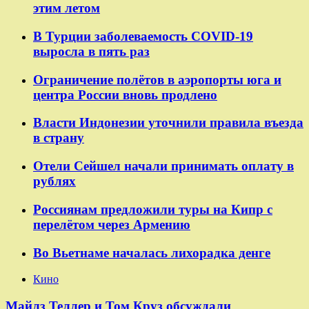
этим летом
В Турции заболеваемость COVID-19
выросла в пять раз
Ограничение полётов в аэропорты юга и
центра России вновь продлено
Власти Индонезии уточнили правила въезда
в страну
Отели Сейшел начали принимать оплату в
рублях
Россиянам предложили туры на Кипр с
перелётом через Армению
Во Вьетнаме началась лихорадка денге
Кино
Майлз Теллер и Том Круз обсуждали