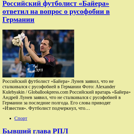
Российский футболист «Байера»
ответил на вопрос о русофобии в
Германии
Российский футболист «Байера» Лунев заявил, что не
сталкивался с русофобией в Германии Фото: Alexander
Kulebyakin / Globallookpress.com Российский вратарь «Байера»
Андрей Лунев заявил, что не сталкивался с русофобией в
Германии за последние полгода. Его слова приводят
«Известия». Футболист подчеркнул, что…
Спорт
Бывший глава РПЛ