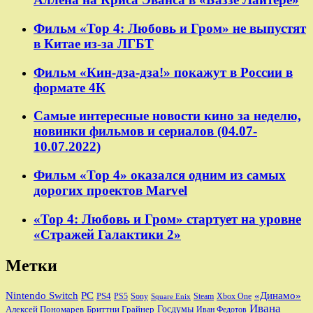
Фильм «Тор 4: Любовь и Гром» не выпустят
в Китае из-за ЛГБТ
Фильм «Кин-дза-дза!» покажут в России в
формате 4К
Самые интересные новости кино за неделю,
новинки фильмов и сериалов (04.07-
10.07.2022)
Фильм «Тор 4» оказался одним из самых
дорогих проектов Marvel
«Тор 4: Любовь и Гром» стартует на уровне
«Стражей Галактики 2»
Метки
Nintendo Switch
PC
«Динамо»
PS4
PS5
Sony
Steam
Xbox One
Square Enix
Ивана
Алексей Пономарев
Бриттни Грайнер
Госдумы
Иван Федотов