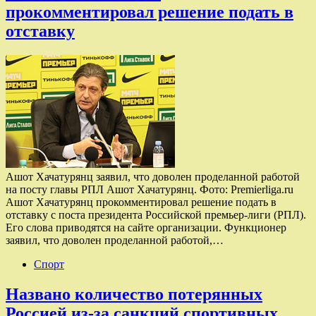
прокомментировал решение подать в
отставку
Ашот Хачатурянц заявил, что доволен проделанной работой
на посту главы РПЛ Ашот Хачатурянц. Фото: Premierliga.ru
Ашот Хачатурянц прокомментировал решение подать в
отставку с поста президента Российской премьер-лиги (РПЛ).
Его слова приводятся на сайте организации. Функционер
заявил, что доволен проделанной работой,…
Спорт
Названо количество потерянных
Россией из-за санкций спортивных