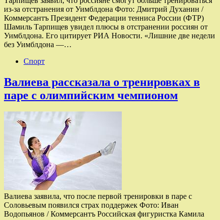
Тарпищев заявил, что россияне смогут больше тренироваться
из-за отстранения от Уимблдона Фото: Дмитрий Духанин /
Коммерсантъ Президент Федерации тенниса России (ФТР)
Шамиль Тарпищев увидел плюсы в отстранении россиян от
Уимблдона. Его цитирует РИА Новости. «Лишние две недели
без Уимблдона —…
Спорт
Валиева рассказала о тренировках в
паре с олимпийским чемпионом
Валиева заявила, что после первой тренировки в паре с
Соловьевым появился страх поддержек Фото: Иван
Водопьянов / Коммерсантъ Российская фигуристка Камила