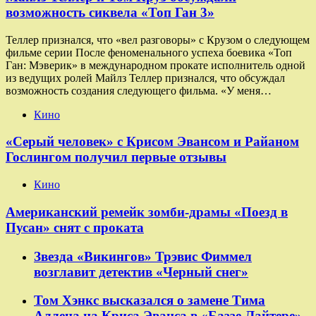
возможность сиквела «Топ Ган 3»
Теллер признался, что «вел разговоры» с Крузом о следующем
фильме серии После феноменального успеха боевика «Топ
Ган: Мэверик» в международном прокате исполнитель одной
из ведущих ролей Майлз Теллер признался, что обсуждал
возможность создания следующего фильма. «У меня…
Кино
«Серый человек» с Крисом Эвансом и Райаном
Гослингом получил первые отзывы
Кино
Американский ремейк зомби-драмы «Поезд в
Пусан» снят с проката
Звезда «Викингов» Трэвис Фиммел
возглавит детектив «Черный снег»
Том Хэнкс высказался о замене Тима
Аллена на Криса Эванса в «Баззе Лайтере»