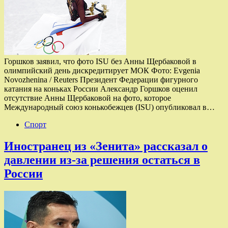
Горшков заявил, что фото ISU без Анны Щербаковой в
олимпийский день дискредитирует МОК Фото: Evgenia
Novozhenina / Reuters Президент Федерации фигурного
катания на коньках России Александр Горшков оценил
отсутствие Анны Щербаковой на фото, которое
Международный союз конькобежцев (ISU) опубликовал в…
Спорт
Иностранец из «Зенита» рассказал о
давлении из-за решения остаться в
России