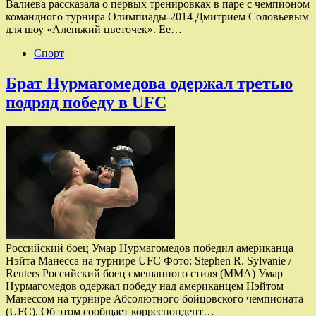
Валиева рассказала о первых тренировках в паре с чемпионом
командного турнира Олимпиады-2014 Дмитрием Соловьевым
для шоу «Аленький цветочек». Ее…
Спорт
Брат Нурмагомедова одержал третью
подряд победу в UFC
Российский боец Умар Нурмагомедов победил американца
Нэйта Манесса на турнире UFC Фото: Stephen R. Sylvanie /
Reuters Российский боец смешанного стиля (MMA) Умар
Нурмагомедов одержал победу над американцем Нэйтом
Манессом на турнире Абсолютного бойцовского чемпионата
(UFC). Об этом сообщает корреспондент…