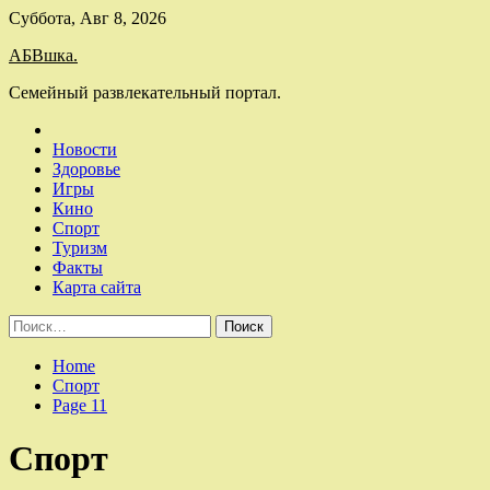
Skip
Суббота, Авг 8, 2026
to
АБВшка.
content
Семейный развлекательный портал.
Новости
Здоровье
Игры
Кино
Спорт
Туризм
Факты
Карта сайта
Найти:
Home
Спорт
Page 11
Спорт