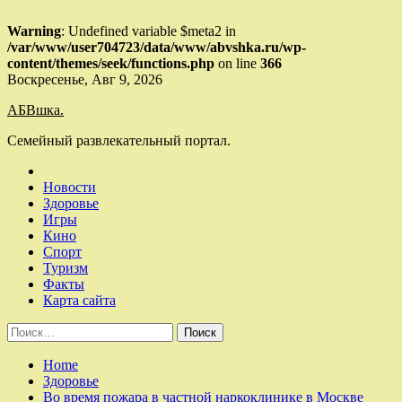
Warning
: Undefined variable $meta2 in
/var/www/user704723/data/www/abvshka.ru/wp-
content/themes/seek/functions.php
on line
366
Skip
Воскресенье, Авг 9, 2026
to
АБВшка.
content
Семейный развлекательный портал.
Новости
Здоровье
Игры
Кино
Спорт
Туризм
Факты
Карта сайта
Найти:
Home
Здоровье
Во время пожара в частной наркоклинике в Москве