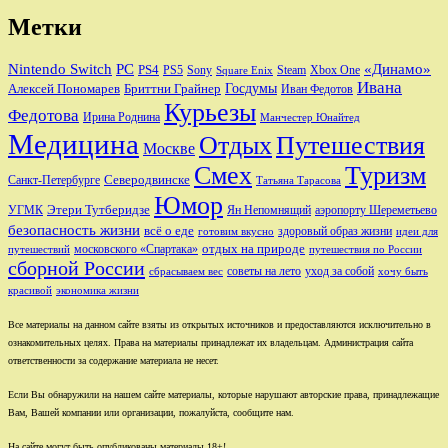
Метки
Nintendo Switch
PC
«Динамо»
PS4
PS5
Sony
Steam
Xbox One
Square Enix
Ивана
Алексей Пономарев
Бриттни Грайнер
Госдумы
Иван Федотов
Курьезы
Федотова
Ирина Роднина
Манчестер Юнайтед
Медицина
Отдых
Путешествия
Москве
Смех
Туризм
Санкт-Петербурге
Северодвинске
Татьяна Тарасова
Юмор
Этери Тутберидзе
УГМК
аэропорту Шереметьево
Ян Непомнящий
безопасность жизни
всё о еде
здоровый образ жизни
готовим вкусно
идеи для
отдых на природе
московского «Спартака»
путешествий
путешествия по России
сборной России
советы на лето
уход за собой
сбрасываем вес
хочу быть
красивой
экономика жизни
Все материалы на данном сайте взяты из открытых источников и предоставляются исключительно в
ознакомительных целях. Права на материалы принадлежат их владельцам. Администрация сайта
ответственности за содержание материала не несет.
Если Вы обнаружили на нашем сайте материалы, которые нарушают авторские права, принадлежащие
Вам, Вашей компании или организации, пожалуйста, сообщите нам.
На сайте могут быть опубликованы материалы 18+!