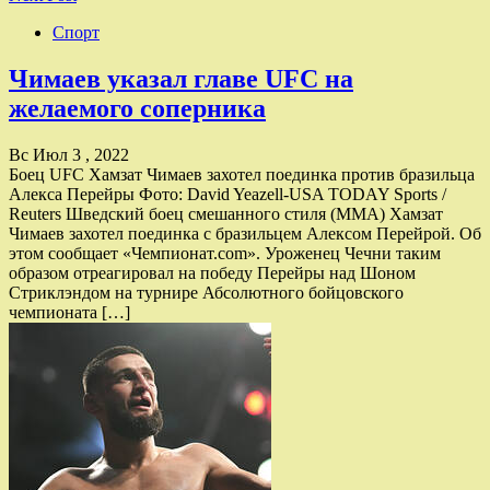
Спорт
Чимаев указал главе UFC на
желаемого соперника
Вс Июл 3 , 2022
Боец UFC Хамзат Чимаев захотел поединка против бразильца
Алекса Перейры Фото: David Yeazell-USA TODAY Sports /
Reuters Шведский боец смешанного стиля (MMA) Хамзат
Чимаев захотел поединка с бразильцем Алексом Перейрой. Об
этом сообщает «Чемпионат.com». Уроженец Чечни таким
образом отреагировал на победу Перейры над Шоном
Стриклэндом на турнире Абсолютного бойцовского
чемпионата […]