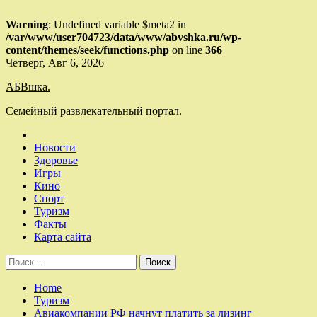
Warning
: Undefined variable $meta2 in
/var/www/user704723/data/www/abvshka.ru/wp-
content/themes/seek/functions.php
on line
366
Skip
Четверг, Авг 6, 2026
to
АБВшка.
content
Семейный развлекательный портал.
Новости
Здоровье
Игры
Кино
Спорт
Туризм
Факты
Карта сайта
Найти:
Home
Туризм
Авиакомпании РФ начнут платить за лизинг