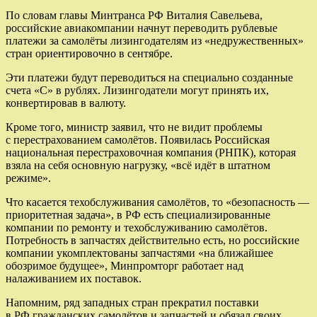
По словам главы Минтранса РФ Виталия Савельева,
российские авиакомпании начнут переводить рублевые
платежи за самолёты лизингодателям из «недружественных»
стран ориентировочно в сентябре.
Эти платежи будут переводиться на специально созданные
счета «С» в рублях. Лизингодатели могут принять их,
конвертировав в валюту.
Кроме того, министр заявил, что не видит проблемы
с перестрахованием самолётов. Появилась Российская
национальная перестраховочная компания (РНПК), которая
взяла на себя основную нагрузку, «всё идёт в штатном
режиме».
Что касается техобслуживания самолётов, то «безопасность —
приоритетная задача», в РФ есть специализированные
компании по ремонту и техобслуживанию самолётов.
Потребность в запчастях действительно есть, но российские
компании укомплектованы запчастями «на ближайшее
обозримое будущее», Минпромторг работает над
налаживанием их поставок.
Напомним, ряд западных стран прекратил поставки
в РФ гражданских самолётов и запчастей и обязал своих