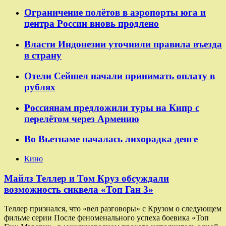
Ограничение полётов в аэропорты юга и
центра России вновь продлено
Власти Индонезии уточнили правила въезда
в страну
Отели Сейшел начали принимать оплату в
рублях
Россиянам предложили туры на Кипр с
перелётом через Армению
Во Вьетнаме началась лихорадка денге
Кино
Майлз Теллер и Том Круз обсуждали
возможность сиквела «Топ Ган 3»
Теллер признался, что «вел разговоры» с Крузом о следующем
фильме серии После феноменального успеха боевика «Топ