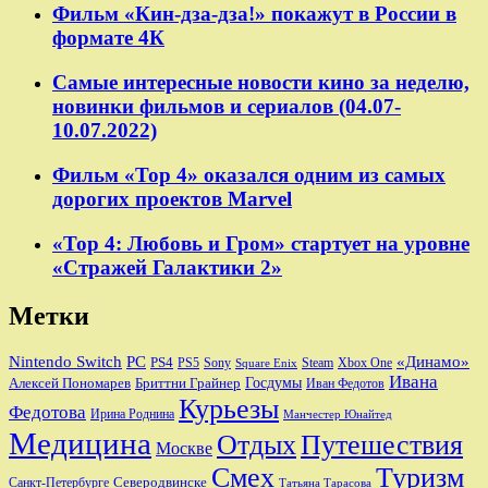
Фильм «Кин-дза-дза!» покажут в России в
формате 4К
Самые интересные новости кино за неделю,
новинки фильмов и сериалов (04.07-
10.07.2022)
Фильм «Тор 4» оказался одним из самых
дорогих проектов Marvel
«Тор 4: Любовь и Гром» стартует на уровне
«Стражей Галактики 2»
Метки
Nintendo Switch
PC
«Динамо»
PS4
PS5
Sony
Steam
Xbox One
Square Enix
Ивана
Алексей Пономарев
Бриттни Грайнер
Госдумы
Иван Федотов
Курьезы
Федотова
Ирина Роднина
Манчестер Юнайтед
Медицина
Отдых
Путешествия
Москве
Смех
Туризм
Санкт-Петербурге
Северодвинске
Татьяна Тарасова