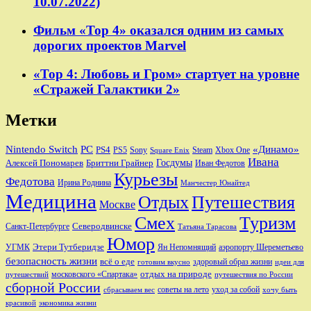
10.07.2022)
Фильм «Тор 4» оказался одним из самых
дорогих проектов Marvel
«Тор 4: Любовь и Гром» стартует на уровне
«Стражей Галактики 2»
Метки
Nintendo Switch
PC
«Динамо»
PS4
PS5
Sony
Steam
Xbox One
Square Enix
Ивана
Алексей Пономарев
Бриттни Грайнер
Госдумы
Иван Федотов
Курьезы
Федотова
Ирина Роднина
Манчестер Юнайтед
Медицина
Отдых
Путешествия
Москве
Смех
Туризм
Санкт-Петербурге
Северодвинске
Татьяна Тарасова
Юмор
Этери Тутберидзе
УГМК
аэропорту Шереметьево
Ян Непомнящий
безопасность жизни
всё о еде
здоровый образ жизни
готовим вкусно
идеи для
отдых на природе
московского «Спартака»
путешествий
путешествия по России
сборной России
советы на лето
уход за собой
сбрасываем вес
хочу быть
красивой
экономика жизни