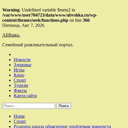
Warning
: Undefined variable $meta2 in
/var/www/user704723/data/www/abvshka.ru/wp-
content/themes/seek/functions.php
on line
366
Skip
Пятница, Авг 7, 2026
to
АБВшка.
content
Семейный развлекательный портал.
Новости
Здоровье
Игры
Кино
Спорт
Туризм
Факты
Карта сайта
Найти:
Home
Спорт
Роднина нашла объяснение проблемам хоккеиста