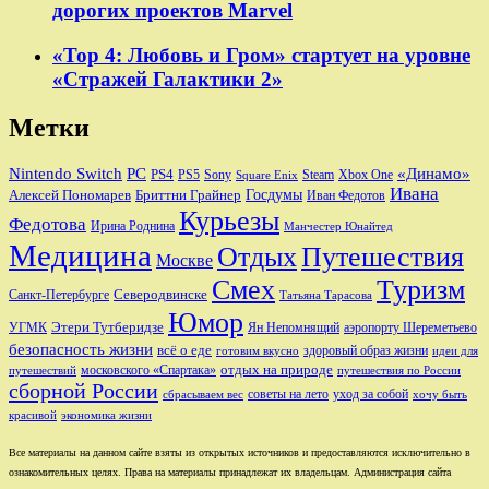
дорогих проектов Marvel
«Тор 4: Любовь и Гром» стартует на уровне
«Стражей Галактики 2»
Метки
Nintendo Switch
PC
«Динамо»
PS4
PS5
Sony
Steam
Xbox One
Square Enix
Ивана
Алексей Пономарев
Бриттни Грайнер
Госдумы
Иван Федотов
Курьезы
Федотова
Ирина Роднина
Манчестер Юнайтед
Медицина
Отдых
Путешествия
Москве
Смех
Туризм
Санкт-Петербурге
Северодвинске
Татьяна Тарасова
Юмор
Этери Тутберидзе
УГМК
аэропорту Шереметьево
Ян Непомнящий
безопасность жизни
всё о еде
здоровый образ жизни
готовим вкусно
идеи для
отдых на природе
московского «Спартака»
путешествий
путешествия по России
сборной России
советы на лето
уход за собой
сбрасываем вес
хочу быть
красивой
экономика жизни
Все материалы на данном сайте взяты из открытых источников и предоставляются исключительно в
ознакомительных целях. Права на материалы принадлежат их владельцам. Администрация сайта