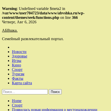
Warning
: Undefined variable $meta2 in
/var/www/user704723/data/www/abvshka.ru/wp-
content/themes/seek/functions.php
on line
366
Skip
Четверг, Авг 6, 2026
to
АБВшка.
content
Семейный развлекательный портал.
Новости
Здоровье
Игры
Кино
Спорт
Туризм
Факты
Карта сайта
Найти:
Home
Спорт
Появилась новая информация о местонахождении