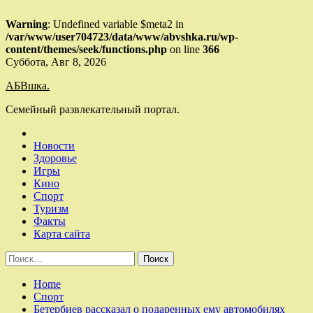
Warning
: Undefined variable $meta2 in
/var/www/user704723/data/www/abvshka.ru/wp-
content/themes/seek/functions.php
on line
366
Skip
Суббота, Авг 8, 2026
to
АБВшка.
content
Семейный развлекательный портал.
Новости
Здоровье
Игры
Кино
Спорт
Туризм
Факты
Карта сайта
Найти:
Home
Спорт
Бетербиев рассказал о подаренных ему автомобилях