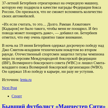
37-летний Бетербиев отреагировал на очередную машину,
которую ему подарила в качестве награды Федерация бокса
России. Он признался, что не сможет вспомнить количество
своих автомобилей.
«Их если считать, то это… Долго. Рамзан Ахматович
[Кадыров] не было такого, чтобы меня не поощрил. И без
повода может поощрить даже», — добавил он. Бетербиев
отметил, что ему очень приятно такое внимание.
В ночь на 19 июня Бетербиев одержал досрочную победу над
Джо Смитом-младшим техническим нокаутом во втором
раунде. Отечественный спортсмен защитил титулы чемпиона
мира по версиям Международной боксерской федерации
(IBF), Всемирного боксерского совета (WBC) и лишил Смита-
младшего пояса Всемирной боксерской организации (WBO).
Он одержал 18-ю победу в карьере, ни разу не уступив.
Источник:
lenta.ru
Next Post
Спорт
Бывший футболист «Манчестер Сити»