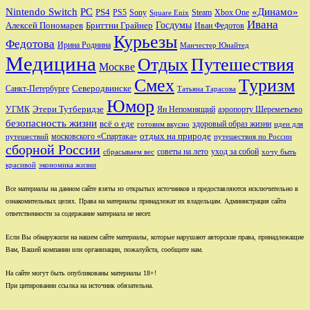
Nintendo Switch
PC
«Динамо»
PS4
PS5
Sony
Steam
Xbox One
Square Enix
Ивана
Алексей Пономарев
Бриттни Грайнер
Госдумы
Иван Федотов
Курьезы
Федотова
Ирина Роднина
Манчестер Юнайтед
Медицина
Отдых
Путешествия
Москве
Смех
Туризм
Санкт-Петербурге
Северодвинске
Татьяна Тарасова
Юмор
Этери Тутберидзе
УГМК
аэропорту Шереметьево
Ян Непомнящий
безопасность жизни
всё о еде
здоровый образ жизни
готовим вкусно
идеи для
отдых на природе
московского «Спартака»
путешествий
путешествия по России
сборной России
советы на лето
уход за собой
сбрасываем вес
хочу быть
красивой
экономика жизни
Все материалы на данном сайте взяты из открытых источников и предоставляются исключительно в
ознакомительных целях. Права на материалы принадлежат их владельцам. Администрация сайта
ответственности за содержание материала не несет.
Если Вы обнаружили на нашем сайте материалы, которые нарушают авторские права, принадлежащие
Вам, Вашей компании или организации, пожалуйста, сообщите нам.
На сайте могут быть опубликованы материалы 18+!
При цитировании ссылка на источник обязательна.