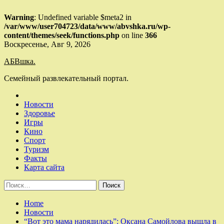
Warning
: Undefined variable $meta2 in
/var/www/user704723/data/www/abvshka.ru/wp-
content/themes/seek/functions.php
on line
366
Skip
Воскресенье, Авг 9, 2026
to
АБВшка.
content
Семейный развлекательный портал.
Новости
Здоровье
Игры
Кино
Спорт
Туризм
Факты
Карта сайта
Найти:
Home
Новости
“Вот это мама нарядилась”: Оксана Самойлова вышла в