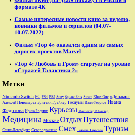
Фильм «Кин-дза-дза!» покажут в России в
формате 4К
Самые интересные новости кино за неделю,
новинки фильмов и сериалов (04.07-
10.07.2022)
Фильм «Тор 4» оказался одним из самых
дорогих проектов Marvel
«Тор 4: Любовь и Гром» стартует на уровне
«Стражей Галактики 2»
Метки
Nintendo Switch
PC
«Динамо»
PS4
PS5
Sony
Steam
Xbox One
Square Enix
Ивана
Алексей Пономарев
Бриттни Грайнер
Госдумы
Иван Федотов
Курьезы
Федотова
Ирина Роднина
Манчестер Юнайтед
Медицина
Отдых
Путешествия
Москве
Смех
Туризм
Санкт-Петербурге
Северодвинске
Татьяна Тарасова