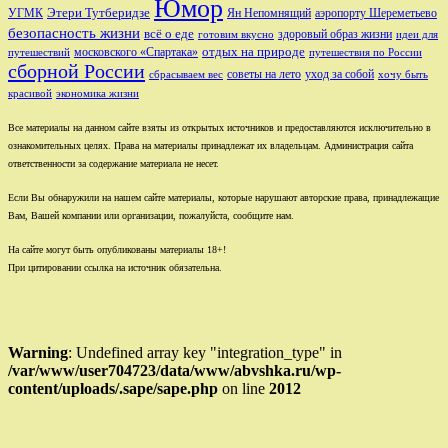
Юмор
Этери Тутберидзе
УГМК
аэропорту Шереметьево
Ян Непомнящий
безопасность жизни
всё о еде
здоровый образ жизни
готовим вкусно
идеи для
отдых на природе
московского «Спартака»
путешествий
путешествия по России
сборной России
советы на лето
уход за собой
сбрасываем вес
хочу быть
красивой
экономика жизни
Все материалы на данном сайте взяты из открытых источников и предоставляются исключительно в
ознакомительных целях. Права на материалы принадлежат их владельцам. Администрация сайта
ответственности за содержание материала не несет.
Если Вы обнаружили на нашем сайте материалы, которые нарушают авторские права, принадлежащие
Вам, Вашей компании или организации, пожалуйста, сообщите нам.
На сайте могут быть опубликованы материалы 18+!
При цитировании ссылка на источник обязательна.
Warning
: Undefined array key "integration_type" in
/var/www/user704723/data/www/abvshka.ru/wp-
content/uploads/.sape/sape.php
on line
2012