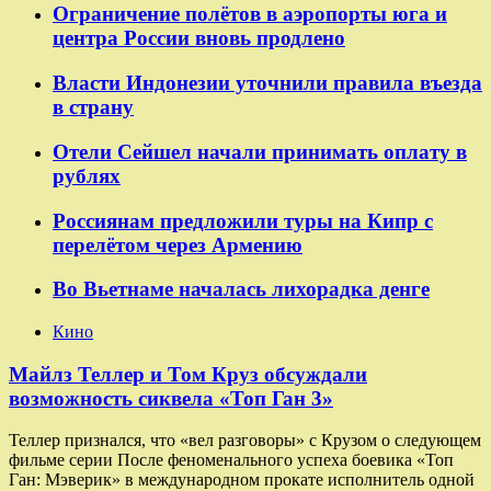
Ограничение полётов в аэропорты юга и
центра России вновь продлено
Власти Индонезии уточнили правила въезда
в страну
Отели Сейшел начали принимать оплату в
рублях
Россиянам предложили туры на Кипр с
перелётом через Армению
Во Вьетнаме началась лихорадка денге
Кино
Майлз Теллер и Том Круз обсуждали
возможность сиквела «Топ Ган 3»
Теллер признался, что «вел разговоры» с Крузом о следующем
фильме серии После феноменального успеха боевика «Топ
Ган: Мэверик» в международном прокате исполнитель одной