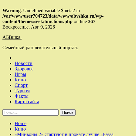
Warning
: Undefined variable $meta2 in
/var/www/user704723/data/www/abvshka.ru/wp-
content/themes/seek/functions.php
on line
367
Skip
Воскресенье, Авг 9, 2026
to
АБВшка.
content
Семейный развлекательный портал.
Новости
Здоровье
Игры
Кино
Спорт
Туризм
Факты
Карта сайта
Найти:
Home
Кино
«Миньоны 2» стартуют в прокате лучше «Базза