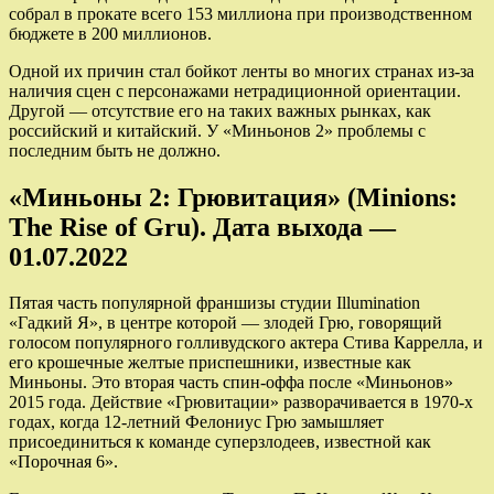
собрал в прокате всего 153 миллиона при производственном
бюджете в 200 миллионов.
Одной их причин стал бойкот ленты во многих странах из-за
наличия сцен с персонажами нетрадиционной ориентации.
Другой — отсутствие его на таких важных рынках, как
российский и китайский. У «Миньонов 2» проблемы с
последним быть не должно.
«Миньоны 2: Грювитация» (Minions:
The Rise of Gru). Дата выхода —
01.07.2022
Пятая часть популярной франшизы студии Illumination
«Гадкий Я», в центре которой — злодей Грю, говорящий
голосом популярного голливудского актера Стива Каррелла, и
его крошечные желтые приспешники, известные как
Миньоны. Это вторая часть спин-оффа после «Миньонов»
2015 года. Действие «Грювитации» разворачивается в 1970-х
годах, когда 12-летний Фелониус Грю замышляет
присоединиться к команде суперзлодеев, известной как
«Порочная 6».