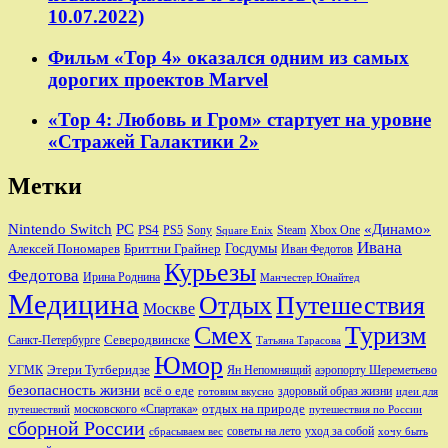
10.07.2022)
Фильм «Тор 4» оказался одним из самых
дорогих проектов Marvel
«Тор 4: Любовь и Гром» стартует на уровне
«Стражей Галактики 2»
Метки
Nintendo Switch
PC
«Динамо»
PS4
PS5
Sony
Steam
Xbox One
Square Enix
Ивана
Алексей Пономарев
Бриттни Грайнер
Госдумы
Иван Федотов
Курьезы
Федотова
Ирина Роднина
Манчестер Юнайтед
Медицина
Отдых
Путешествия
Москве
Смех
Туризм
Санкт-Петербурге
Северодвинске
Татьяна Тарасова
Юмор
Этери Тутберидзе
УГМК
аэропорту Шереметьево
Ян Непомнящий
безопасность жизни
всё о еде
здоровый образ жизни
готовим вкусно
идеи для
отдых на природе
московского «Спартака»
путешествий
путешествия по России
сборной России
советы на лето
уход за собой
сбрасываем вес
хочу быть