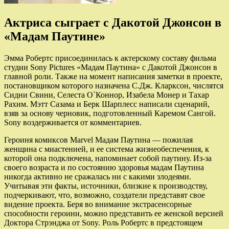
Актриса сыграет с Дакотой Джонсон в
«Мадам Паутине»
Эмма Робертс присоединилась к актерскому составу фильма
студии Sony Pictures «Мадам Паутина» с Дакотой Джонсон в
главной роли. Также на момент написания заметки в проекте,
постановщиком которого назначена С.Дж. Кларксон,
числятся
Сидни Свини, Селеста О`Коннор, Изабела Монер и Тахар
Рахим. Мэтт Сазама и Берк Шарплесс написали сценарий,
взяв за основу черновик, подготовленный Каремом Сангой.
Sony воздерживается от комментариев.
Героиня комиксов Marvel Мадам Паутина — пожилая
женщина с миастенией, и ее система жизнеобеспечения, к
которой она подключена, напоминает собой паутину. Из-за
своего возраста и по состоянию здоровья мадам Паутина
никогда активно не сражалась ни с какими злодеями.
Учитывая эти факты, источники, близкие к производству,
подчеркивают, что, возможно, создатели представят свое
видение проекта. Беря во внимание экстрасенсорные
способности героини, можно представить ее женской версией
Доктора Стрэнджа от Sony. Роль Робертс в предстоящем