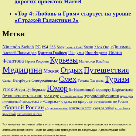
дорогих проектов Marvel
«Тор 4: Любовь и Гром» стартует на уровне
«Стражей Галактики 2»
Метки
Nintendo Switch
PC
«Динамо»
PS4
PS5
Sony
Steam
Xbox One
Square Enix
Ивана
Алексей Пономарев
Бриттни Грайнер
Госдумы
Иван Федотов
Курьезы
Федотова
Ирина Роднина
Манчестер Юнайтед
Медицина
Отдых
Путешествия
Москве
Смех
Туризм
Санкт-Петербурге
Северодвинске
Татьяна Тарасова
Юмор
Этери Тутберидзе
УГМК
аэропорту Шереметьево
Ян Непомнящий
безопасность жизни
всё о еде
здоровый образ жизни
готовим вкусно
идеи для
отдых на природе
московского «Спартака»
путешествий
путешествия по России
сборной России
советы на лето
уход за собой
сбрасываем вес
хочу быть
красивой
экономика жизни
Все материалы на данном сайте взяты из открытых источников и предоставляются исключительно в
ознакомительных целях. Права на материалы принадлежат их владельцам. Администрация сайта
ответственности за содержание материала не несет.