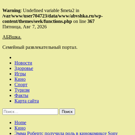
Warning
: Undefined variable $meta2 in
/var/www/user704723/data/www/abvshka.ru/wp-
content/themes/seek/functions.php
on line
367
Skip
Пятница, Авг 7, 2026
to
АБВшка.
content
Семейный развлекательный портал.
Новости
Здоровье
Игры
Кино
Спорт
Туризм
Факты
Карта сайта
Найти:
Home
Кино
Эмма Робертс получила роль в кинокомиксе Sony