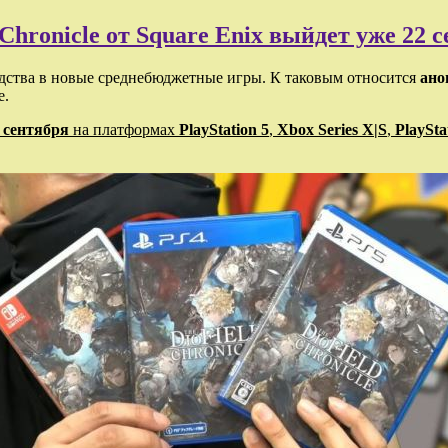
Chronicle от Square Enix выйдет уже 22 с
дства в новые среднебюджетные игры. К таковым относится
ано
e.
 сентября
на платформах
PlayStation 5
,
Xbox Series X|S
,
PlaySta