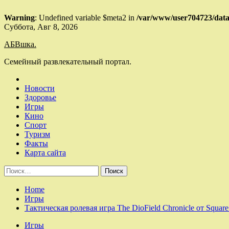
Warning
: Undefined variable $meta2 in
/var/www/user704723/data
Skip
Суббота, Авг 8, 2026
to
АБВшка.
content
Семейный развлекательный портал.
Новости
Здоровье
Игры
Кино
Спорт
Туризм
Факты
Карта сайта
Найти:
Home
Игры
Тактическая ролевая игра The DioField Chronicle от Squar
Игры