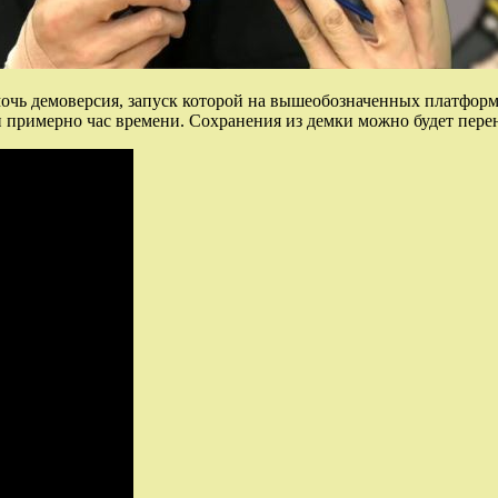
ь демоверсия, запуск которой на вышеобозначенных платформах
и примерно час времени. Сохранения из демки можно будет пере