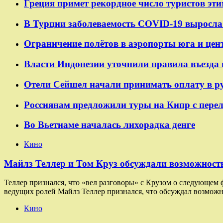
Греция примет рекордное число туристов эти
В Турции заболеваемость COVID-19 выросла 
Ограничение полётов в аэропорты юга и цен
Власти Индонезии уточнили правила въезда 
Отели Сейшел начали принимать оплату в р
Россиянам предложили туры на Кипр с пере
Во Вьетнаме началась лихорадка денге
Кино
Майлз Теллер и Том Круз обсуждали возможность
Теллер признался, что «вел разговоры» с Крузом о следующем
ведущих ролей Майлз Теллер признался, что обсуждал возможн
Кино