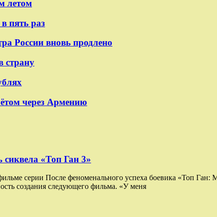
м летом
в пять раз
тра России вновь продлено
в страну
ублях
лётом через Армению
 сиквела «Топ Ган 3»
 фильме серии После феноменального успеха боевика «Топ Ган:
ость создания следующего фильма. «У меня