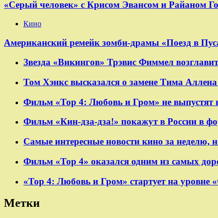
«Серый человек» с Крисом Эвансом и Райаном Г
Кино
Американский ремейк зомби-драмы «Поезд в Пуса
Звезда «Викингов» Трэвис Фиммел возглавит
Том Хэнкс высказался о замене Тима Аллена 
Фильм «Тор 4: Любовь и Гром» не выпустят 
Фильм «Кин-дза-дза!» покажут в России в ф
Самые интересные новости кино за неделю, н
Фильм «Тор 4» оказался одним из самых дор
«Тор 4: Любовь и Гром» стартует на уровне 
Метки