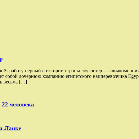
р
чнёт работу первый в истории страны лоукостер — авиакомпания
ляет собой дочернюю компанию египетского нацперевозчика Egypt
ь весьма […]
 22 человека
и-Ланке