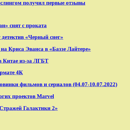
ослингом получил первые отзывы
н» снят с проката
 детектив «Черный снег»
на Криса Эванса в «Баззе Лайтере»
в Китае из-за ЛГБТ
ормате 4К
овинки фильмов и сериалов (04.07-10.07.2022)
огих проектов Marvel
«Стражей Галактики 2»