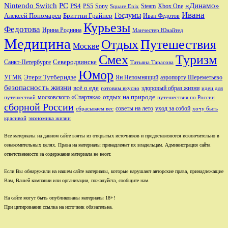
Nintendo Switch
PC
«Динамо»
PS4
PS5
Sony
Steam
Xbox One
Square Enix
Ивана
Алексей Пономарев
Бриттни Грайнер
Госдумы
Иван Федотов
Курьезы
Федотова
Ирина Роднина
Манчестер Юнайтед
Медицина
Отдых
Путешествия
Москве
Смех
Туризм
Санкт-Петербурге
Северодвинске
Татьяна Тарасова
Юмор
Этери Тутберидзе
УГМК
аэропорту Шереметьево
Ян Непомнящий
безопасность жизни
всё о еде
здоровый образ жизни
готовим вкусно
идеи для
отдых на природе
московского «Спартака»
путешествий
путешествия по России
сборной России
советы на лето
уход за собой
сбрасываем вес
хочу быть
красивой
экономика жизни
Все материалы на данном сайте взяты из открытых источников и предоставляются исключительно в
ознакомительных целях. Права на материалы принадлежат их владельцам. Администрация сайта
ответственности за содержание материала не несет.
Если Вы обнаружили на нашем сайте материалы, которые нарушают авторские права, принадлежащие
Вам, Вашей компании или организации, пожалуйста, сообщите нам.
На сайте могут быть опубликованы материалы 18+!
При цитировании ссылка на источник обязательна.