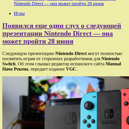
Nintendo Direct — она может пройти 28 июня
Игры
Появился еще один слух о следующей
презентации Nintendo Direct — она
может пройти 28 июня
Следующую презентацию
Nintendo Direct
могут полностью
посвятить играм от сторонних разработчиков для
Nintendo
Switch
. Об этом слышал редактор испанского сайта
Manual
Начо Рекена
, передает издание
VGC
.