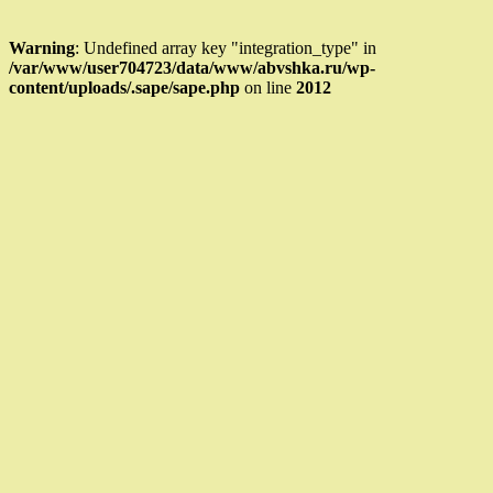
Warning
: Undefined array key "integration_type" in
/var/www/user704723/data/www/abvshka.ru/wp-
content/uploads/.sape/sape.php
on line
2012