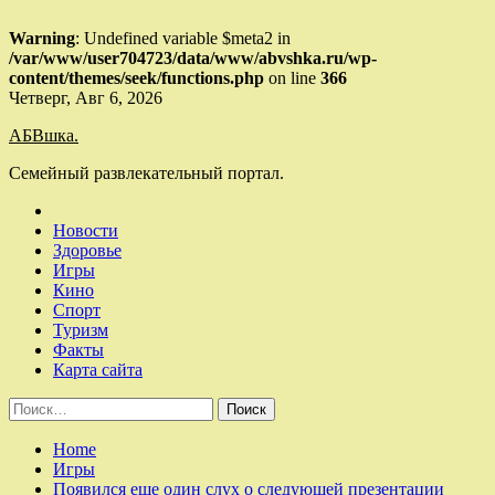
Warning
: Undefined variable $meta2 in
/var/www/user704723/data/www/abvshka.ru/wp-
content/themes/seek/functions.php
on line
366
Skip
Четверг, Авг 6, 2026
to
АБВшка.
content
Семейный развлекательный портал.
Новости
Здоровье
Игры
Кино
Спорт
Туризм
Факты
Карта сайта
Найти:
Home
Игры
Появился еще один слух о следующей презентации