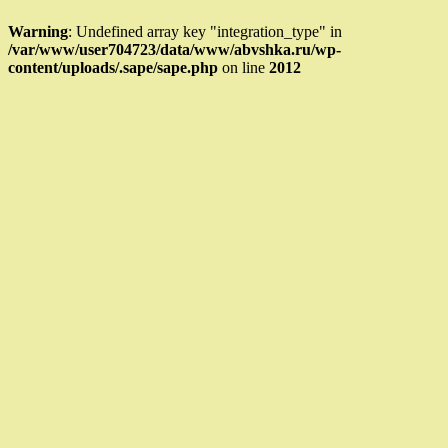
Warning
: Undefined array key "integration_type" in
/var/www/user704723/data/www/abvshka.ru/wp-
content/uploads/.sape/sape.php
on line
2012