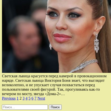
Светская львица красуется перед камерой в провокационном
наряде. Светская львица Виктория Боня знает, что выглядит
великолепно, и не упускает случая похвастаться перед
пользователями своей фигурой. Так, прогуливаясь как-то
вечером по мосту, звезда «Дома-2»…
Пагинация
Previous
1
2
3
4
5
6
7
Next
записей
Найти: