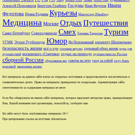
Square Enix
Ивана
Алексей Пономарев
Бриттни Грайнер
Госдумы
Иван Федотов
Курьезы
Федотова
Ирина Роднина
Манчестер Юнайтед
Медицина
Отдых
Путешествия
Москве
Смех
Туризм
Санкт-Петербурге
Северодвинске
Татьяна Тарасова
Юмор
Этери Тутберидзе
УГМК
аэропорту Шереметьево
Ян Непомнящий
безопасность жизни
всё о еде
здоровый образ жизни
готовим вкусно
идеи для
отдых на природе
московского «Спартака»
путешествий
путешествия по России
сборной России
советы на лето
уход за собой
сбрасываем вес
хочу быть
красивой
экономика жизни
Все материалы на данном сайте взяты из открытых источников и предоставляются исключительно в
ознакомительных целях. Права на материалы принадлежат их владельцам. Администрация сайта
ответственности за содержание материала не несет.
Если Вы обнаружили на нашем сайте материалы, которые нарушают авторские права, принадлежащие
Вам, Вашей компании или организации, пожалуйста, сообщите нам.
На сайте могут быть опубликованы материалы 18+!
При цитировании ссылка на источник обязательна.