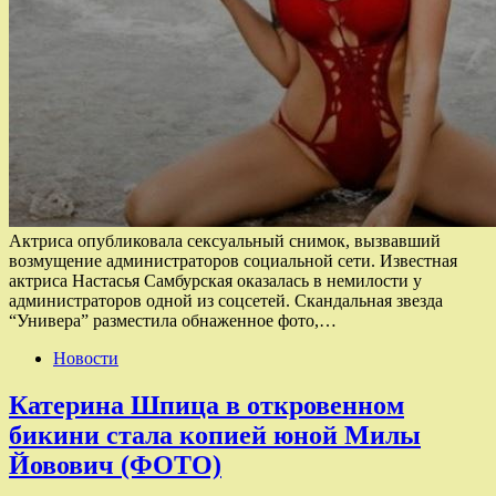
Актриса опубликовала сексуальный снимок, вызвавший
возмущение администраторов социальной сети. Известная
актриса Настасья Самбурская оказалась в немилости у
администраторов одной из соцсетей. Скандальная звезда
“Универа” разместила обнаженное фото,…
Новости
Катерина Шпица в откровенном
бикини стала копией юной Милы
Йовович (ФОТО)