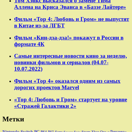
Том Хэнкс высказался о замене Тима
Аллена на Криса Эванса в «Баззе Лайтере»
Фильм «Тор 4: Любовь и Гром» не выпустят
в Китае из-за ЛГБТ
Фильм «Кин-дза-дза!» покажут в России в
формате 4К
Самые интересные новости кино за неделю,
новинки фильмов и сериалов (04.07-
10.07.2022)
Фильм «Тор 4» оказался одним из самых
дорогих проектов Marvel
«Тор 4: Любовь и Гром» стартует на уровне
«Стражей Галактики 2»
Метки
Nintendo Switch
PC
«Динамо»
PS4
PS5
Sony
Steam
Xbox One