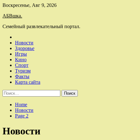
Skip
Воскресенье, Авг 9, 2026
to
АБВшка.
content
Семейный развлекательный портал.
Новости
Здоровье
Игры
Кино
Спорт
Туризм
Факты
Карта сайта
Найти:
Home
Новости
Page 2
Новости