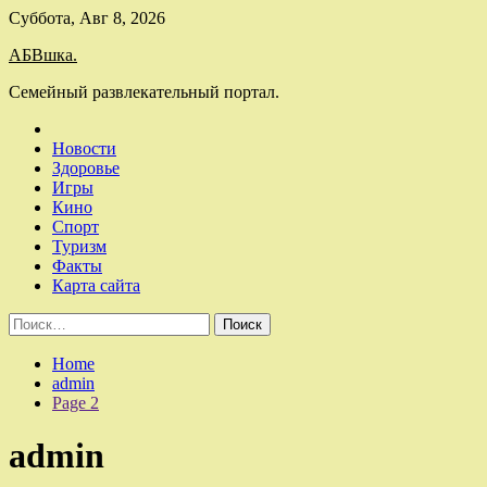
Skip
Суббота, Авг 8, 2026
to
АБВшка.
content
Семейный развлекательный портал.
Новости
Здоровье
Игры
Кино
Спорт
Туризм
Факты
Карта сайта
Найти:
Home
admin
Page 2
admin