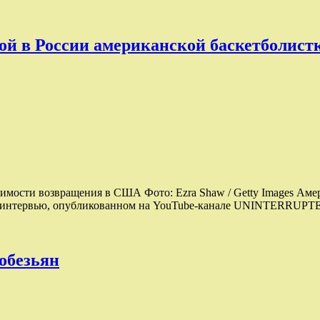
ой в России американской баскетболист
одимости возвращения в США Фото: Ezra Shaw / Getty Images А
 интервью, опубликованном на YouTube-канале UNINTERRUPTED
обезьян