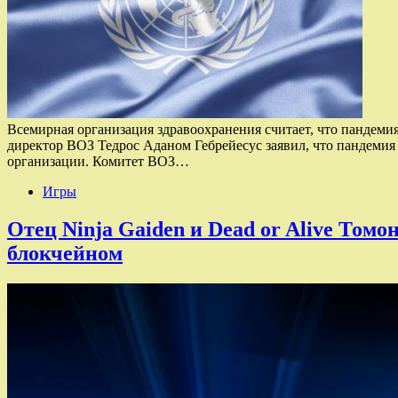
Всемирная организация здравоохранения считает, что пандем
директор ВОЗ Тедрос Аданом Гебрейесус заявил, что пандемия
организации. Комитет ВОЗ…
Игры
Отец Ninja Gaiden и Dead or Alive Том
блокчейном