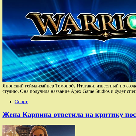
Японский геймдизайнер Томонобу Итагаки, известный по созда
студию. Она получила название Apex Game Studios и будет с
Спорт
Жена Карпина ответила на критику пос